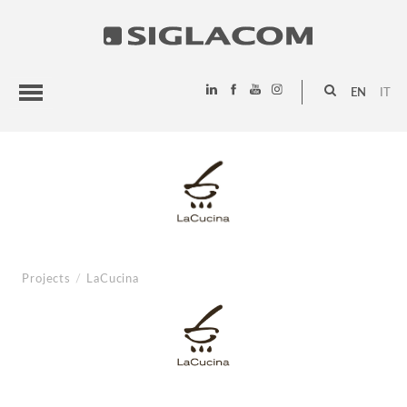
EN
IT
HIGHLIGHTS
PROJECTS
SIGLACOM
Projects
/
LaCucina