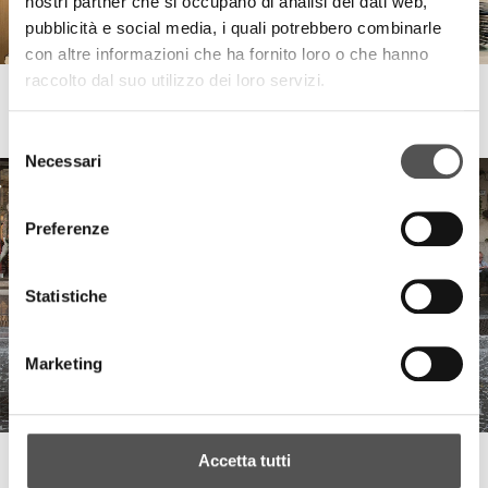
nostri partner che si occupano di analisi dei dati web,
pubblicità e social media, i quali potrebbero combinarle
con altre informazioni che ha fornito loro o che hanno
raccolto dal suo utilizzo dei loro servizi.
LaCucina
Sit at the table with taste
Selezione
Necessari
del
consenso
Preferenze
Statistiche
Marketing
Accetta tutti
Guido Independent