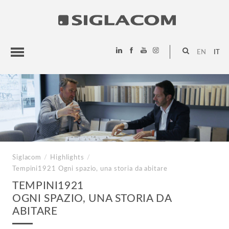
EN
IT
HIGHLIGHTS
PROGETTI
SIGLACOM
Siglacom
/
Highlights
/
Tempini1921
Ogni spazio, una storia da abitare
TEMPINI1921
OGNI SPAZIO, UNA STORIA DA
ABITARE