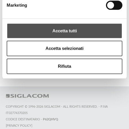
Our ideas, your solutions
Marketing
TUTTI GLI HIGHLIGHTS
Accetta tutti
Accetta selezionati
TOP RICERCHE
SITEMAP
SOSTENIBILITÀ
CONTATTACI
Rifiuta
COPYRIGHT © 1996-2026 SIGLACOM - ALL RIGHTS RESERVED. - P.IVA
IT02774370205
CODICE DESTINATARIO -
P62QHVQ
[PRIVACY POLICY]