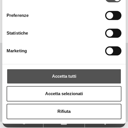
consenso
TOP RICERCHE
SITEMAP
SOSTENIBILITÀ
Preferenze
CONTATTACI
Statistiche
Marketing
COPYRIGHT © 1996-2026 SIGLACOM - ALL RIGHTS RESERVED. - P.IVA
IT02774370205
Accetta tutti
CODICE DESTINATARIO -
P62QHVQ
[PRIVACY POLICY]
[COOKIE POLICY]
Accetta selezionati
[MODIFICA IMPOSTAZIONI COOKIE]
[ACCESSIBILITÀ]
WWW.SIGLA.COM
Rifiuta