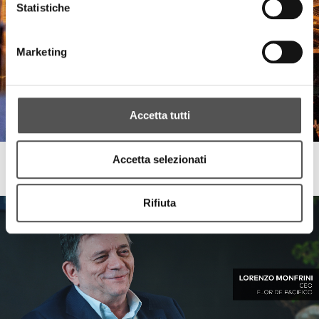
Statistiche
Marketing
Accetta tutti
Accetta selezionati
1° Flor de Pacifico
Party in Villa Estate 2024
Rifiuta