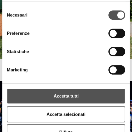
Selezione
Necessari
del
consenso
Preferenze
Statistiche
FinecoBank
Marketing
2° Invitational Tennis & Padel
Accetta tutti
Accetta selezionati