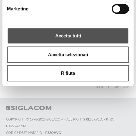
Tempini 1921
Marketing
Fuorisalone 2022
Accetta tutti
TUTTI GLI HIGHLIGHTS
Accetta selezionati
TOP RICERCHE
SITEMAP
SOSTENIBILITÀ
Rifiuta
CONTATTACI
COPYRIGHT © 1996-2026 SIGLACOM - ALL RIGHTS RESERVED. - P.IVA
IT02774370205
CODICE DESTINATARIO -
P62QHVQ