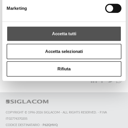
Sberna . FinecoBank . Siglacom Club
Marketing
Concerto Sberna 50
Accetta tutti
TUTTI GLI HIGHLIGHTS
Accetta selezionati
TOP RICERCHE
SITEMAP
SOSTENIBILITÀ
Rifiuta
CONTATTACI
COPYRIGHT © 1996-2026 SIGLACOM - ALL RIGHTS RESERVED. - P.IVA
IT02774370205
CODICE DESTINATARIO -
P62QHVQ