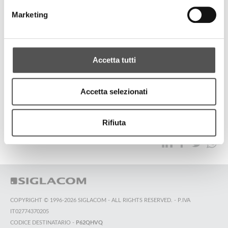
ICT-Group
Marketing
Guardiamo al futuro e affrontiamo le sfide
Accetta tutti
TUTTI GLI HIGHLIGHTS
Accetta selezionati
TOP RICERCHE
SITEMAP
SOSTENIBILITÀ
Rifiuta
CONTATTACI
COPYRIGHT © 1996-2026 SIGLACOM - ALL RIGHTS RESERVED. - P.IVA
IT02774370205
CODICE DESTINATARIO -
P62QHVQ