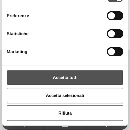
consenso
Preferenze
TOP RICERCHE
SITEMAP
SOSTENIBILITÀ
CONTATTACI
Statistiche
Marketing
COPYRIGHT © 1996-2026 SIGLACOM - ALL RIGHTS RESERVED. - P.IVA
Accetta tutti
IT02774370205
CODICE DESTINATARIO -
P62QHVQ
[PRIVACY POLICY]
Accetta selezionati
[COOKIE POLICY]
[MODIFICA IMPOSTAZIONI COOKIE]
[ACCESSIBILITÀ]
Rifiuta
WWW.SIGLA.COM