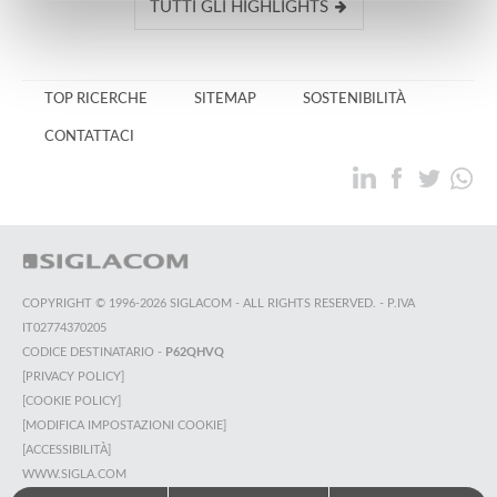
TUTTI GLI HIGHLIGHTS
TOP RICERCHE
SITEMAP
SOSTENIBILITÀ
CONTATTACI
COPYRIGHT © 1996-2026 SIGLACOM - ALL RIGHTS RESERVED. - P.IVA
IT02774370205
CODICE DESTINATARIO -
P62QHVQ
[PRIVACY POLICY]
[COOKIE POLICY]
[MODIFICA IMPOSTAZIONI COOKIE]
[ACCESSIBILITÀ]
WWW.SIGLA.COM