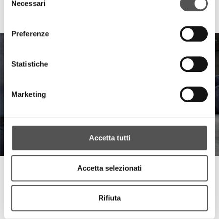
Necessari
del
Emiliana Serbatoi
consenso
Serata di Gala per 40 anni di Storia
Preferenze
Statistiche
Marketing
Accetta tutti
Accetta selezionati
Emiliana Serbatoi
Un valore nel tempo
Rifiuta