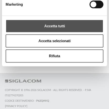
Inaugurazione Academy
Marketing
TUTTI GLI HIGHLIGHTS
Accetta tutti
Accetta selezionati
TOP RICERCHE
SITEMAP
SOSTENIBILITÀ
CONTATTACI
Rifiuta
COPYRIGHT © 1996-2026 SIGLACOM - ALL RIGHTS RESERVED. - P.IVA
IT02774370205
CODICE DESTINATARIO -
P62QHVQ
[PRIVACY POLICY]