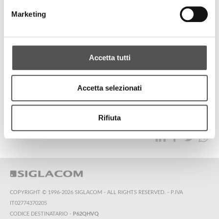
Amodo
Marketing
1ª Convention Amodo
Accetta tutti
TUTTI GLI HIGHLIGHTS
Accetta selezionati
TOP RICERCHE
SITEMAP
SOSTENIBILITÀ
Rifiuta
CONTATTACI
COPYRIGHT © 1996-2026 SIGLACOM - ALL RIGHTS RESERVED. - P.IVA
IT02774370205
CODICE DESTINATARIO -
P62QHVQ