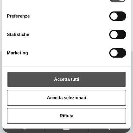
consenso
Preferenze
TOP RICERCHE
SITEMAP
SOSTENIBILITÀ
CONTATTACI
Statistiche
Marketing
COPYRIGHT © 1996-2026 SIGLACOM - ALL RIGHTS RESERVED. - P.IVA
Accetta tutti
IT02774370205
CODICE DESTINATARIO -
P62QHVQ
[PRIVACY POLICY]
Accetta selezionati
[COOKIE POLICY]
[MODIFICA IMPOSTAZIONI COOKIE]
[ACCESSIBILITÀ]
Rifiuta
WWW.SIGLA.COM