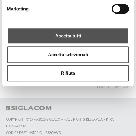
FinecoBank
Marketing
2° Invitational Tennis & Padel
Accetta tutti
TUTTI GLI HIGHLIGHTS
Accetta selezionati
TOP RICERCHE
SITEMAP
SOSTENIBILITÀ
Rifiuta
CONTATTACI
COPYRIGHT © 1996-2026 SIGLACOM - ALL RIGHTS RESERVED. - P.IVA
IT02774370205
CODICE DESTINATARIO -
P62QHVQ