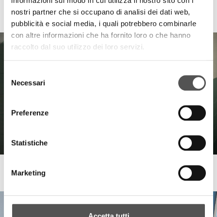
informazioni sul modo in cui utilizza il nostro sito con i
La Boutique
nostri partner che si occupano di analisi dei dati web,
Thank You Video Design Week 2024
pubblicità e social media, i quali potrebbero combinarle
con altre informazioni che ha fornito loro o che hanno
raccolto dal suo utilizzo dei loro servizi.
Selezione
Necessari
del
consenso
Preferenze
Statistiche
La Boutique
Marketing
Momenti - Collezione Suite
Accetta tutti