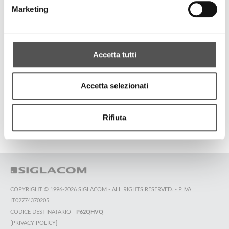
1° Trofeo Sauber Padel
Marketing
TUTTI GLI HIGHLIGHTS
Accetta tutti
Accetta selezionati
TOP RICERCHE
SITEMAP
SOSTENIBILITÀ
CONTATTACI
Rifiuta
COPYRIGHT © 1996-2026 SIGLACOM - ALL RIGHTS RESERVED. - P.IVA
IT02774370205
CODICE DESTINATARIO -
P62QHVQ
[PRIVACY POLICY]