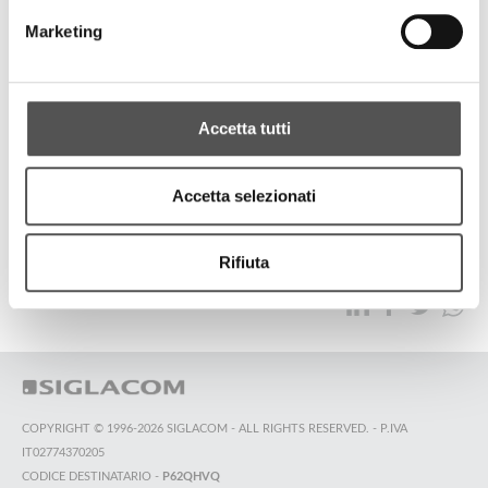
Le Prandine
Marketing
6° Trofeo Golf Le Prandine
Accetta tutti
TUTTI GLI HIGHLIGHTS
Accetta selezionati
TOP RICERCHE
SITEMAP
SOSTENIBILITÀ
Rifiuta
CONTATTACI
COPYRIGHT © 1996-2026 SIGLACOM - ALL RIGHTS RESERVED. - P.IVA
IT02774370205
CODICE DESTINATARIO -
P62QHVQ