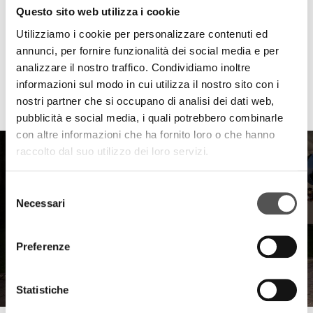
Questo sito web utilizza i cookie
Utilizziamo i cookie per personalizzare contenuti ed
annunci, per fornire funzionalità dei social media e per
analizzare il nostro traffico. Condividiamo inoltre
informazioni sul modo in cui utilizza il nostro sito con i
HIGHLIGHTS
nostri partner che si occupano di analisi dei dati web,
pubblicità e social media, i quali potrebbero combinarle
con altre informazioni che ha fornito loro o che hanno
raccolto dal suo utilizzo dei loro servizi.
Selezione
Necessari
del
consenso
Preferenze
Statistiche