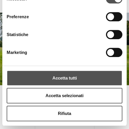
4° Trofeo Golf Le Prandine
consenso
Preferenze
Statistiche
Marketing
Accetta tutti
Le Prandine
Accetta selezionati
3° Trofeo Golf Le Prandine
Rifiuta
TUTTI GLI HIGHLIGHTS