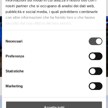
informazioni sul modo in cui utilizza il nostro sito con i
Sberna
nostri partner che si occupano di analisi dei dati web,
Crazy for Music 2025
pubblicità e social media, i quali potrebbero combinarle
con altre informazioni che ha fornito loro o che hanno
raccolto dal suo utilizzo dei loro servizi.
Selezione
Necessari
del
consenso
Preferenze
Statistiche
Canottieri Mincio . Unixono
Marketing
Elena Camo: Le Grandi Voci Pop
Accetta tutti