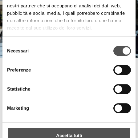
nostri partner che si occupano di analisi dei dati web,
pubblicità e social media, i quali potrebbero combinarle
con altre informazioni che ha fornito loro o che hanno
raccolto dal suo utilizzo dei loro servizi.
Selezione
Necessari
del
consenso
Canottieri Mincio
Preferenze
Serata con Auro Bulbarelli
Statistiche
TUTTI GLI HIGHLIGHTS
Marketing
TOP RICERCHE
SITEMAP
SOSTENIBILITÀ
Accetta tutti
CONTATTACI