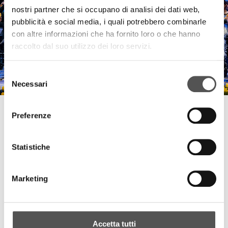
nostri partner che si occupano di analisi dei dati web,
pubblicità e social media, i quali potrebbero combinarle
con altre informazioni che ha fornito loro o che hanno
raccolto dal suo utilizzo dei loro servizi.
Selezione
Necessari
del
consenso
Sberna . FinecoBank . Siglacom Club
Preferenze
Concerto Sberna 50
Statistiche
TUTTI GLI HIGHLIGHTS
Marketing
TOP RICERCHE
SITEMAP
SOSTENIBILITÀ
Accetta tutti
CONTATTACI