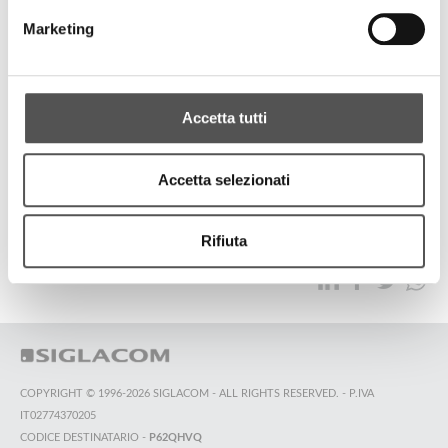
Zebre Parma
Marketing
Le Nostre Persone... Il Nostro Network
Accetta tutti
TUTTI GLI HIGHLIGHTS
Accetta selezionati
TOP RICERCHE
SITEMAP
SOSTENIBILITÀ
Rifiuta
CONTATTACI
COPYRIGHT © 1996-2026 SIGLACOM - ALL RIGHTS RESERVED. - P.IVA
IT02774370205
CODICE DESTINATARIO -
P62QHVQ