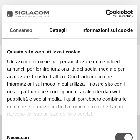
Consenso
Dettagli
Informazioni sui cookie
EN
IT
HIGHLIGHTS
Questo sito web utilizza i cookie
ALESSANDRO SOPRANI
Utilizziamo i cookie per personalizzare contenuti ed
PROGETTI
annunci, per fornire funzionalità dei social media e per
SIGLACOM
analizzare il nostro traffico. Condividiamo inoltre
TOP RICERCHE
SITEMAP
SOSTENIBILITÀ
informazioni sul modo in cui utilizza il nostro sito con i
CONTATTACI
nostri partner che si occupano di analisi dei dati web,
pubblicità e social media, i quali potrebbero combinarle
con altre informazioni che ha fornito loro o che hanno
raccolto dal suo utilizzo dei loro servizi.
Selezione
Necessari
COPYRIGHT © 1996-2026 SIGLACOM - ALL RIGHTS RESERVED. - P.IVA
del