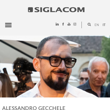
EN
IT
HIGHLIGHTS
PROGETTI
SIGLACOM
ALESSANDRO GECCHELE