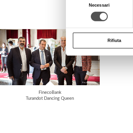
Necessari
del
consenso
Rifiuta
FinecoBank
Turandot Dancing Queen