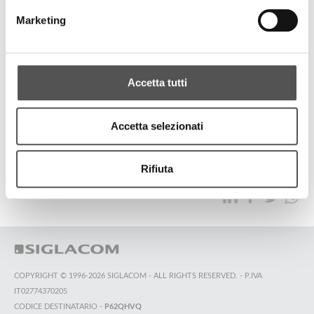
Bertolani Costruzioni
Marketing
Villa Cappucchiera
Accetta tutti
TUTTI GLI HIGHLIGHTS
Accetta selezionati
TOP RICERCHE
SITEMAP
SOSTENIBILITÀ
Rifiuta
CONTATTACI
COPYRIGHT © 1996-2026 SIGLACOM - ALL RIGHTS RESERVED. - P.IVA
IT02774370205
CODICE DESTINATARIO -
P62QHVQ