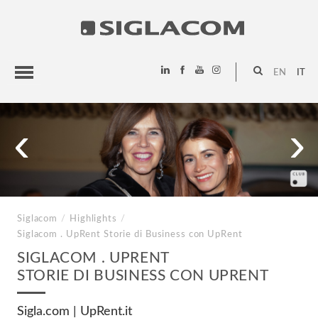
EN
IT
HIGHLIGHTS
‹
›
PROGETTI
SIGLACOM
Siglacom
/
Highlights
/
Siglacom . UpRent
Storie di Business con UpRent
SIGLACOM . UPRENT
STORIE DI BUSINESS CON UPRENT
Sigla.com | UpRent.it