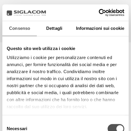
Consenso
Dettagli
Informazioni sui cookie
EN
IT
HIGHLIGHTS
Questo sito web utilizza i cookie
SIGLACOM EXPERIENCE
Utilizziamo i cookie per personalizzare contenuti ed
PROGETTI
annunci, per fornire funzionalità dei social media e per
Siglacom disegna strategie marketing per l'eccellenza delle
SIGLACOM
analizzare il nostro traffico. Condividiamo inoltre
aziende dal 1996.
informazioni sul modo in cui utilizza il nostro sito con i
Vivi con noi l'Esperienza Siglacom e studiamo insieme le
nostri partner che si occupano di analisi dei dati web,
startegie del tuo domani.
pubblicità e social media, i quali potrebbero combinarle
con altre informazioni che ha fornito loro o che hanno
TOP RICERCHE
SITEMAP
SOSTENIBILITÀ
raccolto dal suo utilizzo dei loro servizi.
CONTATTACI
Selezione
Necessari
del