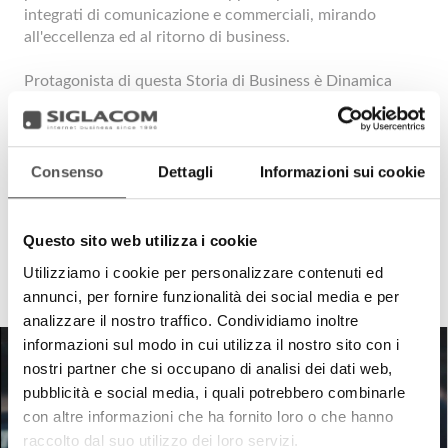
integrati di comunicazione e commerciali, mirando
all'eccellenza ed al ritorno di business.
Protagonista di questa Storia di Business è Dinamica
Generale, leader mondiale nella produzione di sistemi di
pesatura, sensori elettronici, soluzioni personalizzabili e
leader globale nella tecnologia NIR, che attraverso il
direttore marketing Matteo Reggiani, racconta il proprio
Consenso
Dettagli
Informazioni sui cookie
impegno e mission innovativa.
Questo sito web utilizza i cookie
Utilizziamo i cookie per personalizzare contenuti ed
annunci, per fornire funzionalità dei social media e per
analizzare il nostro traffico. Condividiamo inoltre
informazioni sul modo in cui utilizza il nostro sito con i
nostri partner che si occupano di analisi dei dati web,
pubblicità e social media, i quali potrebbero combinarle
con altre informazioni che ha fornito loro o che hanno
raccolto dal suo utilizzo dei loro servizi.