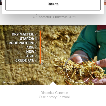
Rifiuta
Siglacom . Latteria San Pietro
A "Cheeseful" Christmas 2021
Dinamica Generale
Case history Chizzoni