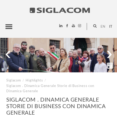
EN
IT
HIGHLIGHTS
‹
›
PROGETTI
SIGLACOM
Siglacom
/
Highlights
/
Siglacom . Dinamica Generale
Storie di Business con
Dinamica Generale
SIGLACOM . DINAMICA GENERALE
STORIE DI BUSINESS CON DINAMICA
GENERALE