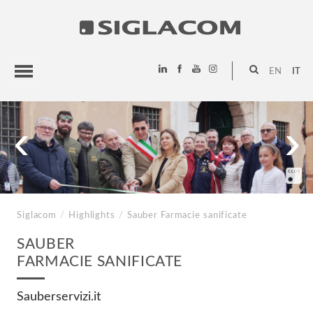
EN
IT
HIGHLIGHTS
‹
›
PROGETTI
SIGLACOM
Siglacom
/
Highlights
/
Sauber
Farmacie sanificate
SAUBER
FARMACIE SANIFICATE
Sauberservizi.it