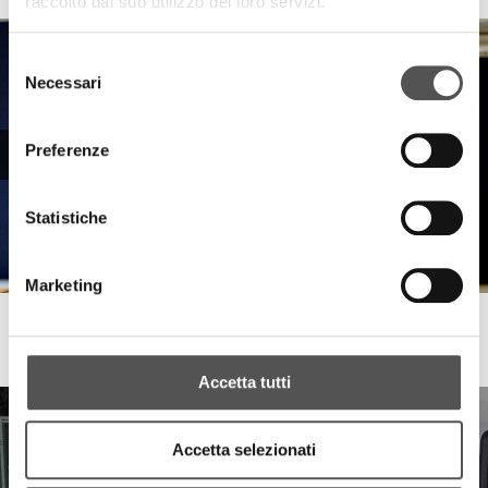
raccolto dal suo utilizzo dei loro servizi.
Selezione
Necessari
del
consenso
Preferenze
Statistiche
Marketing
Sauber
Casa di Riposo ASPeF Luigi Bianchi
Accetta tutti
Accetta selezionati