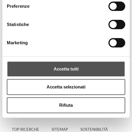
Preferenze
Statistiche
Marketing
Accetta tutti
Accetta selezionati
prec:
siglacom strategy keynote
digital brochure
Rifiuta
succ:
progesa
events managing
HIGHLIGHTS
TOP RICERCHE
SITEMAP
SOSTENIBILITÀ