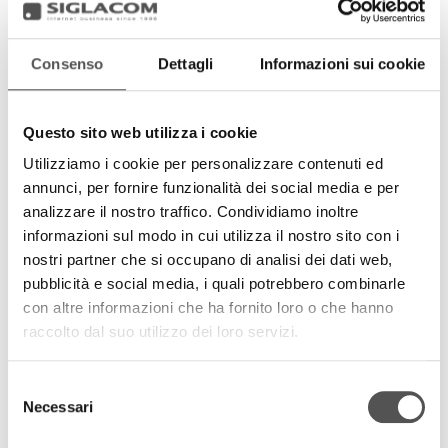
Consenso
Dettagli
Informazioni sui cookie
Questo sito web utilizza i cookie
Utilizziamo i cookie per personalizzare contenuti ed
annunci, per fornire funzionalità dei social media e per
analizzare il nostro traffico. Condividiamo inoltre
Valorizzare lo stretto legame tra arte, storia, cultura ed il
informazioni sul modo in cui utilizza il nostro sito con i
blasone della gara più bella del mondo, la 1000Miglia, al
nostri partner che si occupano di analisi dei dati web,
fine di rilanciare l'immagine della Repubblica di San
pubblicità e social media, i quali potrebbero combinarle
Marino, questa la strategia studiata e condivisa tra la
con altre informazioni che ha fornito loro o che hanno
Segreteria di Stato di San Marino ed il team Siglacom.
raccolto dal suo utilizzo dei loro servizi.
VIDEO
Selezione
Necessari
del
consenso