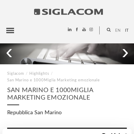
EN
IT
‹
›
HIGHLIGHTS
PROGETTI
SIGLACOM
Siglacom
/
Highlights
/
San Marino e 1000Miglia
Marketing emozionale
SAN MARINO E 1000MIGLIA
MARKETING EMOZIONALE
Repubblica San Marino