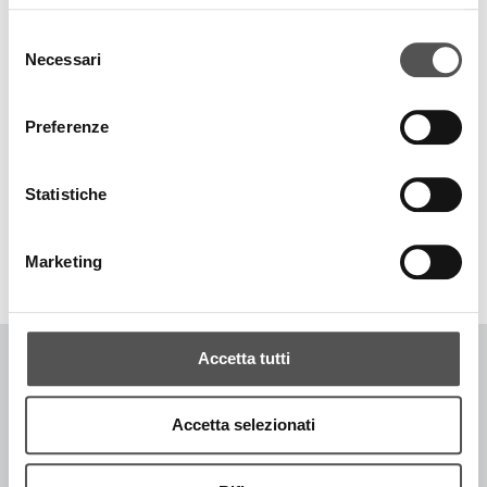
Selezione
Necessari
del
consenso
Preferenze
Statistiche
TOP RICERCHE
SITEMAP
SOSTENIBILITÀ
CONTATTACI
Marketing
Accetta tutti
COPYRIGHT © 1996-2026 SIGLACOM - ALL RIGHTS RESERVED. - P.IVA
Accetta selezionati
IT02774370205
CODICE DESTINATARIO -
P62QHVQ
[PRIVACY POLICY]