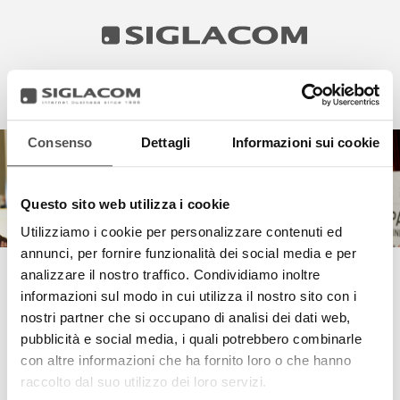
EN
IT
Consenso
Dettagli
Informazioni sui cookie
HIGHLIGHTS
‹
›
PROGETTI
Questo sito web utilizza i cookie
SIGLACOM
Utilizziamo i cookie per personalizzare contenuti ed
annunci, per fornire funzionalità dei social media e per
analizzare il nostro traffico. Condividiamo inoltre
PENNELLI FARO - TEASER FLESS
informazioni sul modo in cui utilizza il nostro sito con i
nostri partner che si occupano di analisi dei dati web,
pubblicità e social media, i quali potrebbero combinarle
con altre informazioni che ha fornito loro o che hanno
raccolto dal suo utilizzo dei loro servizi.