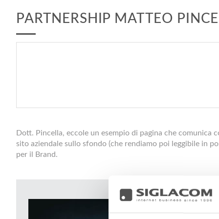
PARTNERSHIP MATTEO PINCE
Dott. Pincella, eccole un esempio di pagina che comunica 
sito aziendale sullo sfondo (che rendiamo poi leggibile in p
per il Brand.