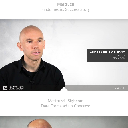
Mastruzzi
Findomestic, Success Story
Mastruzzi . Siglacom
Dare Forma ad un Concetto