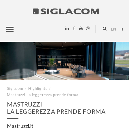
EN
IT
HIGHLIGHTS
PROGETTI
SIGLACOM
Siglacom
/
Highlights
/
Mastruzzi
La leggerezza prende forma
MASTRUZZI
LA LEGGEREZZA PRENDE FORMA
Mastruzzi.it