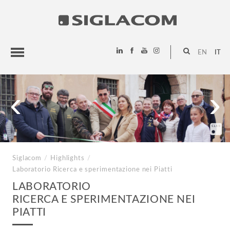
EN
IT
HIGHLIGHTS
‹
›
PROGETTI
SIGLACOM
Siglacom
/
Highlights
/
Laboratorio
Ricerca e sperimentazione nei Piatti
LABORATORIO
RICERCA E SPERIMENTAZIONE NEI
PIATTI