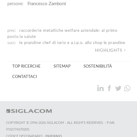
Francesco Zamboni
persone:
prec:
raccorderie metalliche
welfare aziendale: al primo
posto la salute
succ:
le prandine
chef di iorio e a.i.p.o. allo shop le prandine
HIGHLIGHTS
TOP RICERCHE
SITEMAP
SOSTENIBILITÀ
CONTATTACI
COPYRIGHT © 1996-2026 SIGLACOM - ALL RIGHTS RESERVED. - P.IVA
IT02774370205
CODICE DESTINATARIO -
P62QHVQ