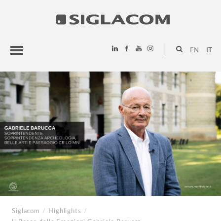
EN
IT
HIGHLIGHTS
PROGETTI
SIGLACOM
Siglacom
/
Highlights
/