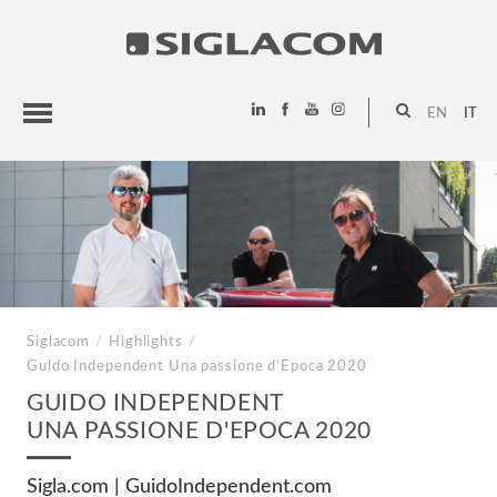
EN
IT
HIGHLIGHTS
PROGETTI
SIGLACOM
Siglacom
/
Highlights
/
Guido Independent
Una passione d'Epoca 2020
GUIDO INDEPENDENT
UNA PASSIONE D'EPOCA 2020
Sigla.com | GuidoIndependent.com