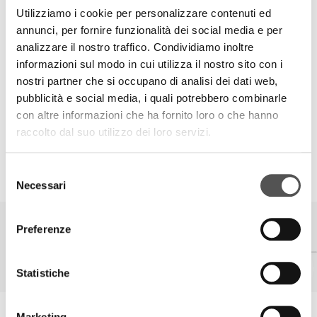
consorziati e dei suoi stakeholder, si pone l’obiettivo di
Utilizziamo i cookie per personalizzare contenuti ed
realizzare progetti di valore riconosciuto, in contesti di
annunci, per fornire funzionalità dei social media e per
bisogno.
analizzare il nostro traffico. Condividiamo inoltre
informazioni sul modo in cui utilizza il nostro sito con i
La missione della Fondazione è quella di realizzare
nostri partner che si occupano di analisi dei dati web,
attività concrete di protezione del territorio, del
pubblicità e social media, i quali potrebbero combinarle
benessere sociale ed ambientale, di sostegno nel campo
con altre informazioni che ha fornito loro o che hanno
dell’arte e della cultura.
raccolto dal suo utilizzo dei loro servizi.
Selezione
SIGLACOM
Necessari
del
consenso
Preferenze
Statistiche
Siglacom - Relations
Marketing