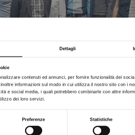
Dettagli
ookie
nalizzare contenuti ed annunci, per fornire funzionalità dei socia
inoltre informazioni sul modo in cui utilizza il nostro sito con i 
icità e social media, i quali potrebbero combinarle con altre inform
lizzo dei loro servizi.
Preferenze
Statistiche
to il cui core business è lo sviluppo di applicazioni conto terzi
ce-Oriented Architecture e meccanismi di interoperabilità fra pia