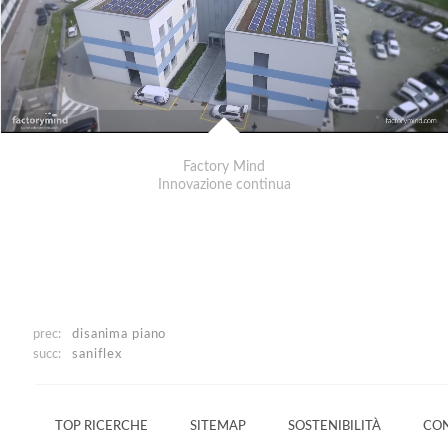
Factory Mind
Innovazione continua
prec:
disanima piano
succ:
saniflex
TOP RICERCHE
SITEMAP
SOSTENIBILITÀ
CON