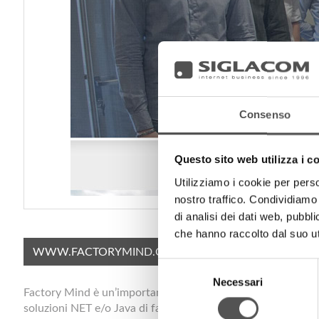
Consenso
Questo sito web utilizza i c
Utilizziamo i cookie per perso
nostro traffico. Condividiamo 
di analisi dei dati web, pubbl
che hanno raccolto dal suo uti
WWW.FACTORYMIND.COM
Selezione
Necessari
del
Factory Mind è un’importante software factory con sede a Tren
consenso
soluzioni NET e/o Java di fascia Enterprise basate su Servi