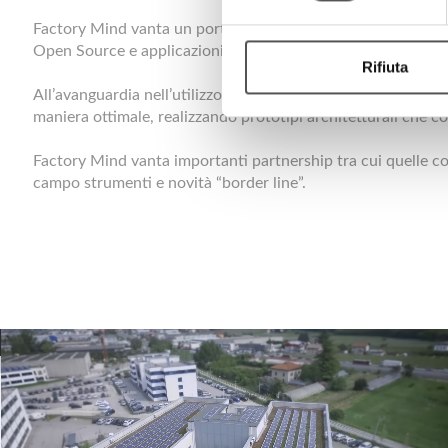
Factory Mind vanta un portfolio di clienti importanti per i q
Open Source e applicazioni mobile native o Cross-Device. Gl
Rifiuta
All’avanguardia nell’utilizzo delle tecnologie di sviluppo pi
maniera ottimale, realizzando prototipi architetturali che cos
Factory Mind vanta importanti partnership tra cui quelle con
campo strumenti e novità “border line”.