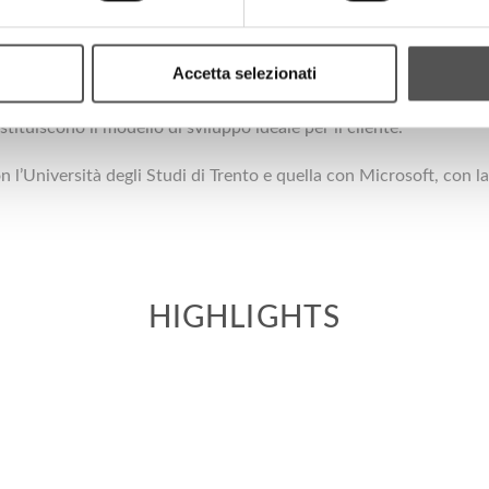
uali offre un servizio di consulenza tecnologica con studio di fat
i sviluppatori software della società svolgono inoltre attività 
Accetta selezionati
ù recenti, gli sviluppatori software di Factory Mind godono di un 
tituiscono il modello di sviluppo ideale per il cliente.
 l’Università degli Studi di Trento e quella con Microsoft, con la