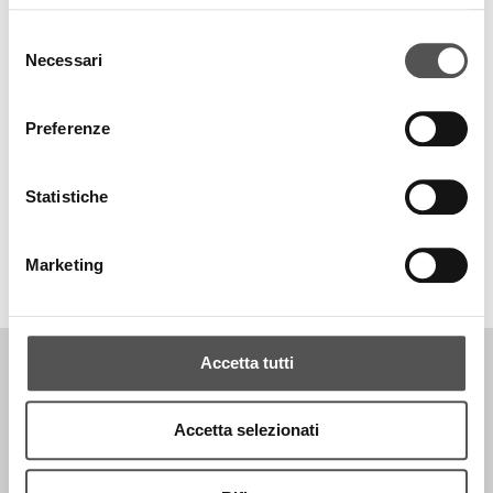
Selezione
Necessari
del
consenso
Preferenze
Statistiche
TOP RICERCHE
SITEMAP
SOSTENIBILITÀ
CONTATTACI
Marketing
Accetta tutti
COPYRIGHT © 1996-2026 SIGLACOM - ALL RIGHTS RESERVED. - P.IVA
Accetta selezionati
IT02774370205
CODICE DESTINATARIO -
P62QHVQ
[PRIVACY POLICY]