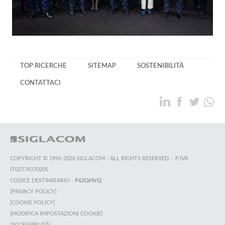
TOP RICERCHE
SITEMAP
SOSTENIBILITÀ
CONTATTACI
COPYRIGHT © 1996-2026 SIGLACOM - ALL RIGHTS RESERVED. - P.IVA
IT02774370205
CODICE DESTINATARIO -
P62QHVQ
[PRIVACY POLICY]
[COOKIE POLICY]
[MODIFICA IMPOSTAZIONI COOKIE]
[ACCESSIBILITÀ]