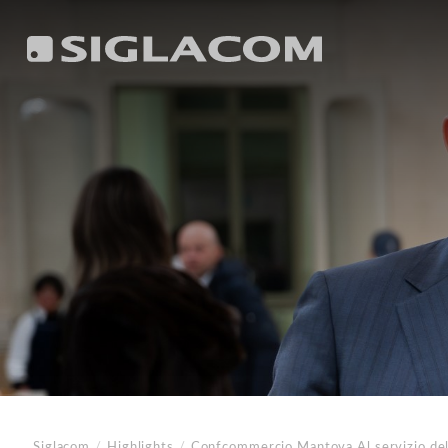
Siglacom
/
Highlights
/
Confcommercio Mantova
Al servizio de