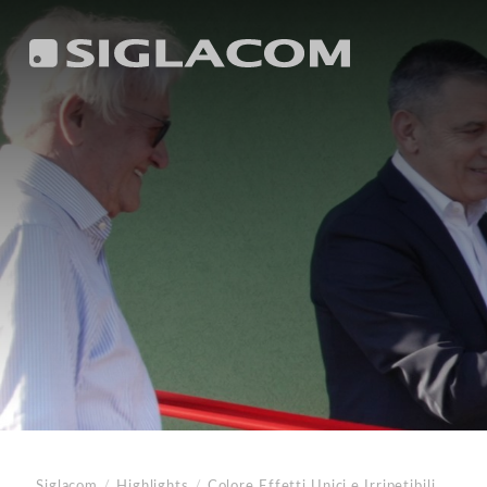
Siglacom
/
Highlights
/
Colore
Effetti Unici e Irripetibili