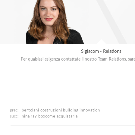
Siglacom - Relations
Per qualsiasi esigenza contattate il nostro Team Relations, sar
prec:
bertolani costruzioni
building innovation
succ:
nina ray box
come acquistarla