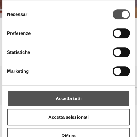
Selezione
Necessari
del
consenso
Centro Carni e Formaggi
Preferenze
Storia di un'Eccellenza Mantovana
Statistiche
SIGLACOM
Marketing
Accetta tutti
Siglacom - Relations
Accetta selezionati
Per qualsiasi esigenza contattate il nostro Team Relations, saremo a
vostra disposizione.
Rifiuta