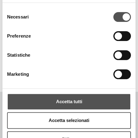
Selezione
Necessari
del
consenso
Preferenze
Statistiche
TOP RICERCHE
SITEMAP
SOSTENIBILITÀ
CONTATTACI
Marketing
Accetta tutti
COPYRIGHT © 1996-2026 SIGLACOM - ALL RIGHTS RESERVED. - P.IVA
Accetta selezionati
IT02774370205
CODICE DESTINATARIO -
P62QHVQ
[PRIVACY POLICY]