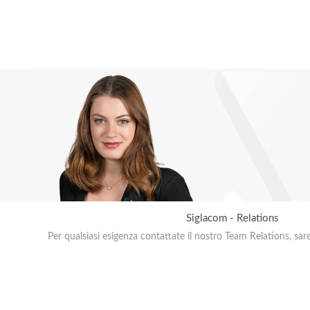
Siglacom - Relations
Per qualsiasi esigenza contattate il nostro Team Relations, sar