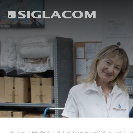
Siglacom
/
Highlights
/
Stefani Group
Verona Volley: qualità in