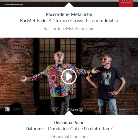
Raccorderie Metalliche
RacMet Padel 4° Torneo Grossisti Termoidraulici
RaccorderieMetalliche.com
Disanima Piano
Dalfiume - Dondarini: Chi ce l'ha fatto fare?
DisanimaPiano.com