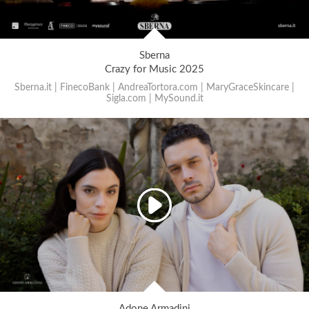
Sberna
Crazy for Music 2025
Sberna.it | FinecoBank | AndreaTortora.com | MaryGraceSkincare |
Sigla.com | MySound.it
Adone Armadini