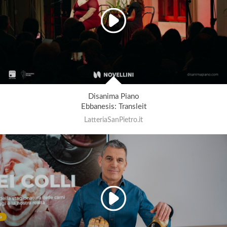
Disanima Piano
Ebbanesis: Transleit
LatteriaSanPietro.it