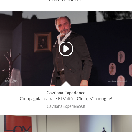
Cavriana Experience
Compagnia teatrale El Vultù - Cielo, Mia moglie!
CavrianaExperience.it