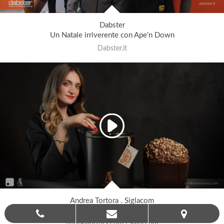
Dabster
Un Natale irriverente con Ape'n Down
Dabster.it
Andrea Tortora . Siglacom
Natale 2025