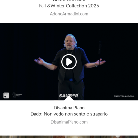
Fall &Winter Collection 2025
AdoneArmadini.com
Disanima Piano
Dado: Non vedo non sento e straparlo
DisanimaPiano.com