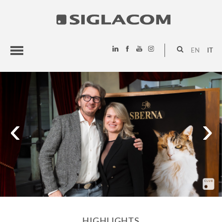
EN
IT
HIGHLIGHTS
PROGETTI
‹
›
SIGLACOM
HIGHLIGHTS