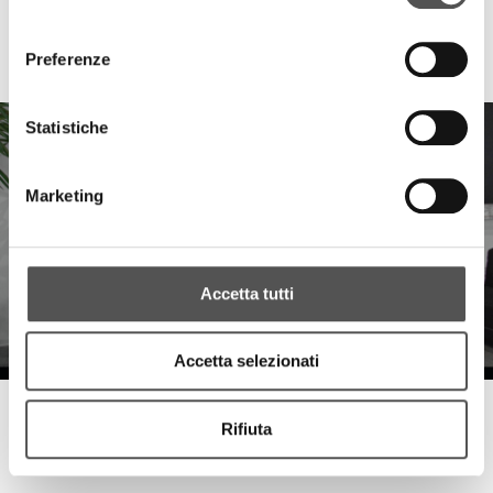
consenso
Dabster
Waltherpark: integrazione, visione, concretezza
Preferenze
Dabster.it
Statistiche
Marketing
Accetta tutti
Accetta selezionati
Raccorderie Metalliche
Rifiuta
RacMet Ladies 2026
RaccorderieMetalliche.com