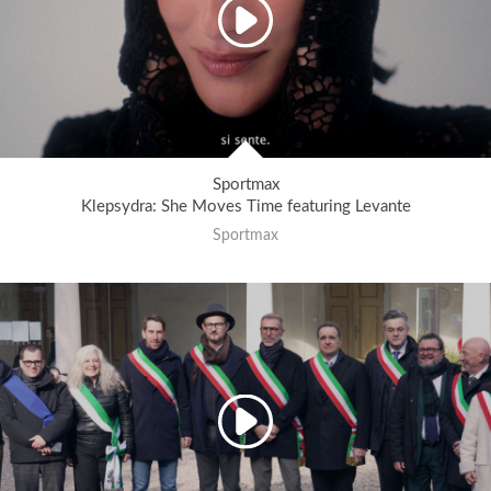
Sportmax
Klepsydra: She Moves Time featuring Levante
Sportmax