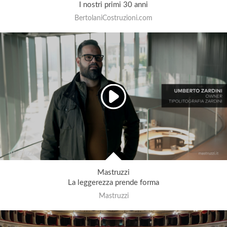
I nostri primi 30 anni
BertolaniCostruzioni.com
Mastruzzi
La leggerezza prende forma
Mastruzzi